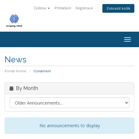
Čeština
Přihlášení
Registrace
Zobrazit košík
Togg
navig
News
Portal Home
Oznámení
By Month
No announcements to display