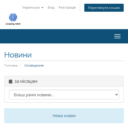
Українська
Вхід
Реєстрація
Переглянути кошик
Togg
navig
Новини
Головна
Сповіщення
за місяцем
Нема новин