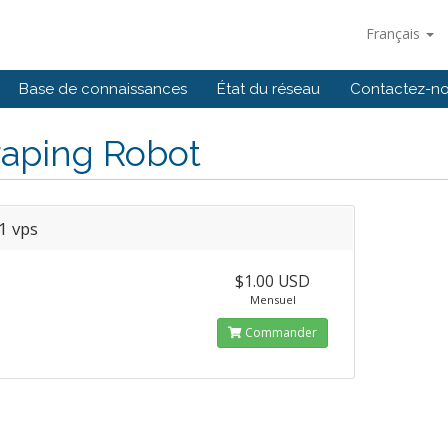
Français
Base de connaissances
État du réseau
Contactez-n
raping Robot
1 vps
$1.00 USD
Mensuel
Commander