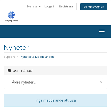
Svenska
Logga in
Registrera
Se kundvagnen
Togg
navig
Nyheter
Support
Nyheter & Meddelanden
per månad
Inga meddelande att visa