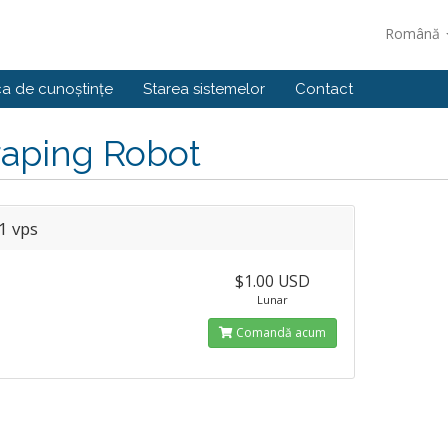
Română
ca de cunoștințe
Starea sistemelor
Contact
raping Robot
1 vps
$1.00 USD
Lunar
Comandă acum