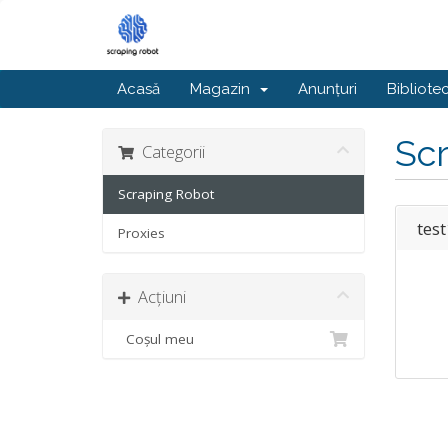
Acasă
Magazin
Anunțuri
Bibliote
Sc
Categorii
Scraping Robot
test
Proxies
Acțiuni
Coșul meu