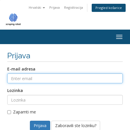
Hrvatski
Prijava
Registtracija
Pregled košarice
Togg
navig
Prijava
E-mail adresa
Lozinka
Zapamti me
Zaboravili ste lozinku?