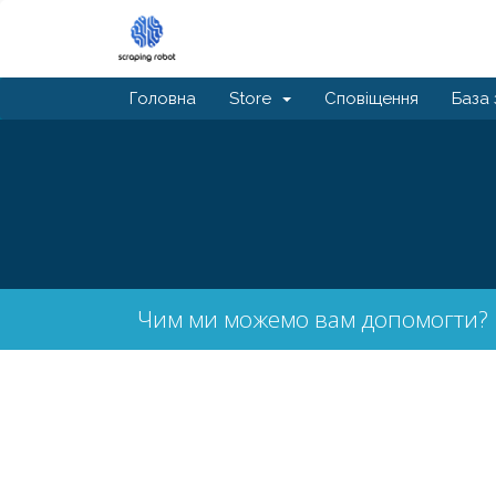
Головна
Store
Сповіщення
База 
Чим ми можемо вам допомогти?