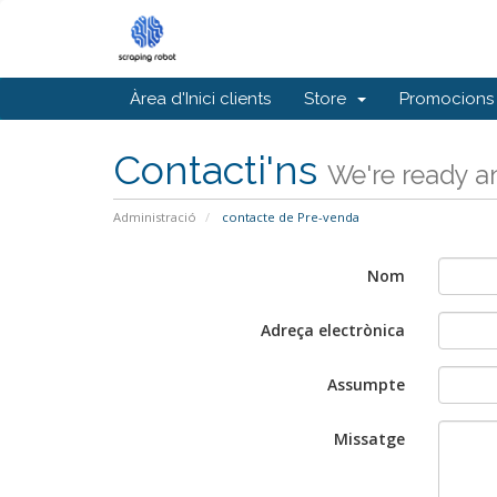
Àrea d'Inici clients
Store
Promocions
Contacti'ns
We're ready an
Administració
contacte de Pre-venda
Nom
Adreça electrònica
Assumpte
Missatge