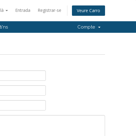
alà
Entrada
Registrar-se
Veure Carro
i'ns
Compte