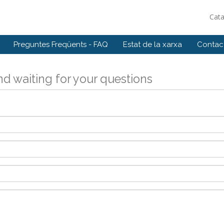
Cat
Preguntes Freqüents - FAQ
Estat de la xarxa
Contact
d waiting for your questions