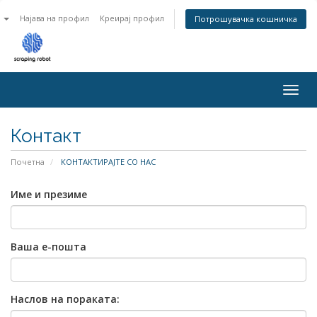
n
Најава на профил
Креирај профил
Потрошувачка кошничка
Togg
navig
Контакт
Почетна
КОНТАКТИРАЈТЕ СО НАС
Име и презиме
Ваша е-пошта
Наслов на пораката: