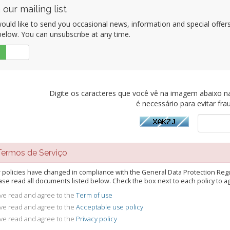
 our mailing list
uld like to send you occasional news, information and special offers b
elow. You can unsubscribe at any time.
Não
Digite os caracteres que você vê na imagem abaixo na 
é necessário para evitar fra
rmos de Serviço
 policies have changed in compliance with the General Data Protection Regu
ase read all documents listed below. Check the box next to each policy to agr
ave read and agree to the
Term of use
ave read and agree to the
Acceptable use policy
ave read and agree to the
Privacy policy