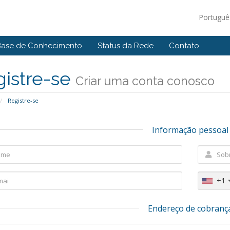
Portugu
Base de Conhecimento
Status da Rede
Contato
gistre-se
Criar uma conta conosco
Registre-se
Informação pessoal
+1
Endereço de cobranç