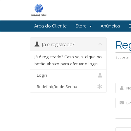
Área do Cliente
Store
Anúncios
Re
Já é registrado?
Já é registrado? Caso seja, clique no
Suporte
botão abaixo para efetuar o login.
Login
Redefinição de Senha