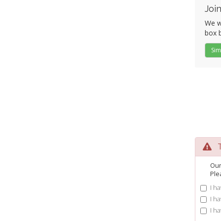
Join
We wo
box b
Sim
Te
Our
Ple
I h
I h
I h